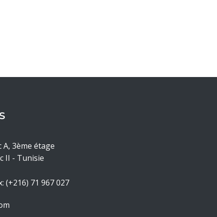
S
c A, 3ème étage
 II - Tunisie
x: (+216) 71 967 027
com