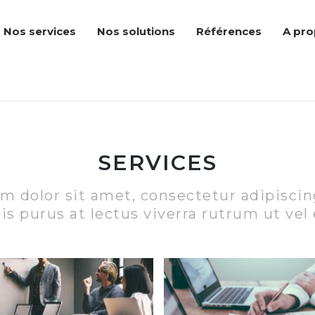
Nos services
Nos solutions
Références
A pr
SERVICES
 dolor sit amet, consectetur adipiscin
lis purus at lectus viverra rutrum ut vel 