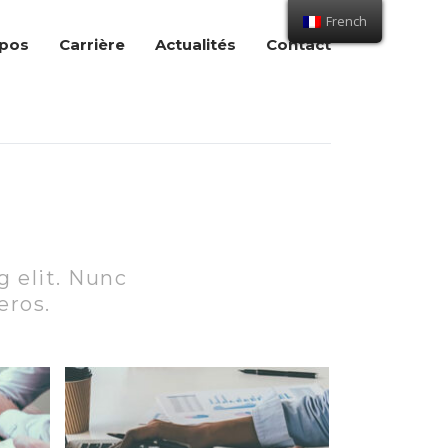
French
opos
Carrière
Actualités
Contact
g elit. Nunc
eros.