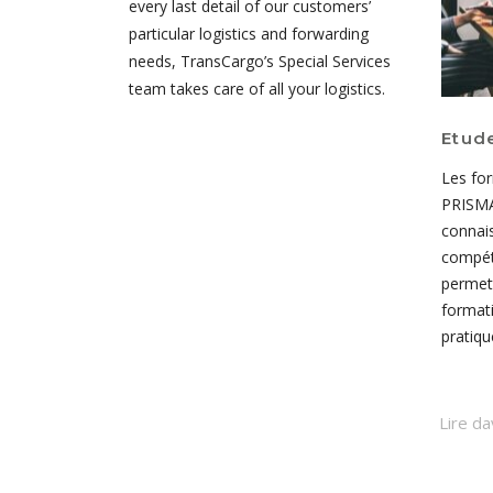
every last detail of our customers’
particular logistics and forwarding
needs, TransCargo’s Special Services
team takes care of all your logistics.
Outsourcing & Missions en
Etude
régie
tifiés pour
Les fo
PRISMA met à votre disposition ses
d’audit réseaux
PRISMA
consultants dans vos équipes, afin de
ersonnalisées
connai
vous appuyer dans vos besoins sur une
compét
compétence particulière.
permett
formati
pratiqu
Lire davantage
Lire d