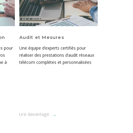
on
Audit et Mesures
Outsourcin
régie
s pour
Une équipe d’experts certifiés pour
PRISMA met à vo
vos
réaliser des prestations d’audit réseaux
consultants dan
me à
télécom complètes et personnalisées
vous appuyer da
compétence part
Lire davantage
Lire davantag